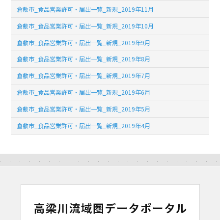
倉敷市_食品営業許可・届出一覧_新規_2019年11月
倉敷市_食品営業許可・届出一覧_新規_2019年10月
倉敷市_食品営業許可・届出一覧_新規_2019年9月
倉敷市_食品営業許可・届出一覧_新規_2019年8月
倉敷市_食品営業許可・届出一覧_新規_2019年7月
倉敷市_食品営業許可・届出一覧_新規_2019年6月
倉敷市_食品営業許可・届出一覧_新規_2019年5月
倉敷市_食品営業許可・届出一覧_新規_2019年4月