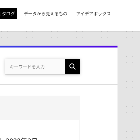
カタログ
データから見えるもの
アイデアボックス