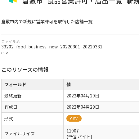
倉敷市_食品営業許可・届出一覧_新規_
倉敷市内で新規に営業許可を取得した店舗一覧
ファイル名
33202_food_business_new_20220301_20220331.
csv
このリソースの情報
フィールド
値
最終更新
2022年04月29日
作成日
2022年04月29日
形式
CSV
11907
ファイルサイズ
(単位:バイト)