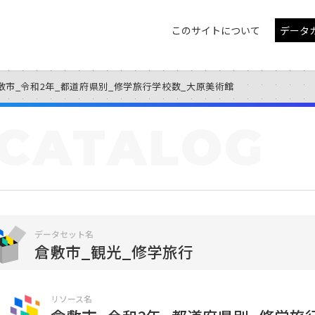
このサイトについて
データ
敷市_令和2年_都道府県別_修学旅行学校数_大原美術館
CATALOG
データセット名
倉敷市_観光_修学旅行
リソース名