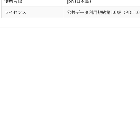
使用言語
jpn (日本語)
ライセンス
公共データ利用規約第1.0版（PDL1.