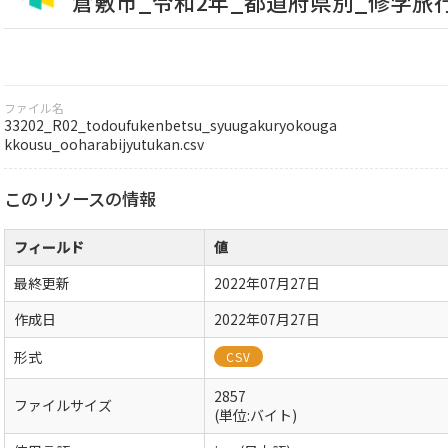
倉敷市_令和2年_都道府県別_修学旅
ファイル名
33202_R02_todoufukenbetsu_syuugakuryokouga
kkousu_ooharabijyutukan.csv
このリソースの情報
フィールド
値
最終更新
2022年07月27日
作成日
2022年07月27日
形式
CSV
2857
ファイルサイズ
(単位:バイト)