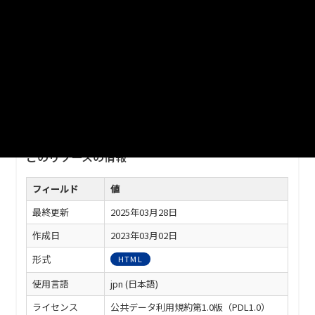
URL
https://www.city.kurashiki.okayama.jp/cityinfo/statistics/1002
699/1002798/1002807.html
※ダウンロードがうまくできない場合は、以下の方法でダウン
ロードしてください。
・URLをコピー、ブラウザのアドレスバーに貼り付けしアクセ
スしてダウンロード
このリソースの情報
フィールド
値
最終更新
2025年03月28日
作成日
2023年03月02日
形式
HTML
使用言語
jpn (日本語)
ライセンス
公共データ利用規約第1.0版（PDL1.0）