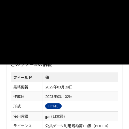
URL
https://www.city.kurashiki.okayama.jp/cityinfo/statistics/1002
699/1002776/1002790.html
※ダウンロードがうまくできない場合は、以下の方法でダウン
ロードしてください。
・URLをコピー、ブラウザのアドレスバーに貼り付けしアクセ
スしてダウンロード
このリソースの情報
フィールド
値
最終更新
2025年03月28日
作成日
2023年03月02日
形式
HTML
使用言語
jpn (日本語)
ライセンス
公共データ利用規約第1.0版（PDL1.0）