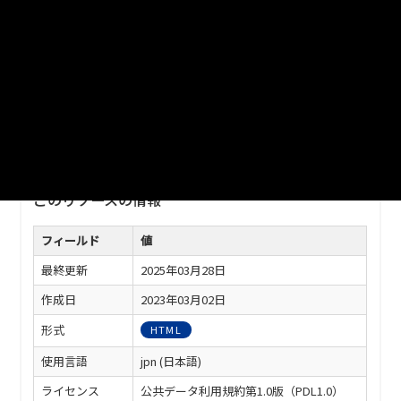
URL
https://www.city.kurashiki.okayama.jp/cityinfo/statistics/1002
699/1002740/1002755.html
※ダウンロードがうまくできない場合は、以下の方法でダウン
ロードしてください。
・URLをコピー、ブラウザのアドレスバーに貼り付けしアクセ
スしてダウンロード
このリソースの情報
フィールド
値
最終更新
2025年03月28日
作成日
2023年03月02日
形式
HTML
使用言語
jpn (日本語)
ライセンス
公共データ利用規約第1.0版（PDL1.0）