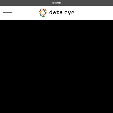
倉敷市
HOME
データカタログ
倉敷市_令和5年_感染症
倉敷市_令和5年02月27日_感染症発生動向
DATA
CATA
データカタログ
データセット名
倉敷市_令和5年_感染症
リソース名
倉敷市_令和5年02月27日_感染
症発生動向