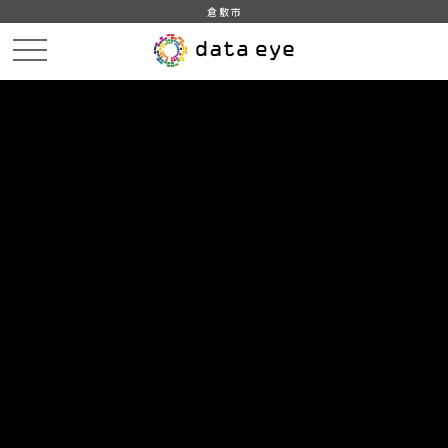
倉敷市
HOME
データカタログ
倉敷市_令和5年_感染症
倉敷市_令和5年03月13日_感染症発生動向
DATA
CATA
データカタログ
データセット名
倉敷市_令和5年_感染症
リソース名
倉敷市_令和5年03月13日_感染
症発生動向