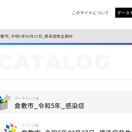
このサイトについて
データ
倉敷市_令和5年03月27日_感染症発生動向
CATALOG
データセット名
倉敷市_令和5年_感染症
リソース名