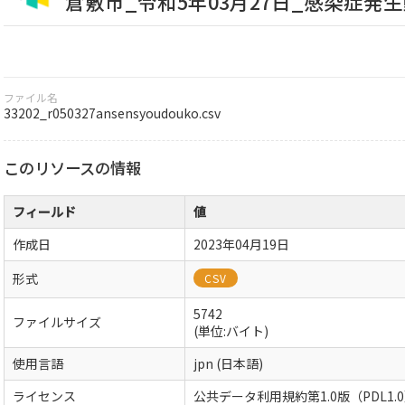
倉敷市_令和5年03月27日_感染症発
ファイル名
33202_r050327ansensyoudouko.csv
このリソースの情報
フィールド
値
作成日
2023年04月19日
形式
CSV
5742
ファイルサイズ
(単位:バイト)
使用言語
jpn (日本語)
ライセンス
公共データ利用規約第1.0版（PDL1.