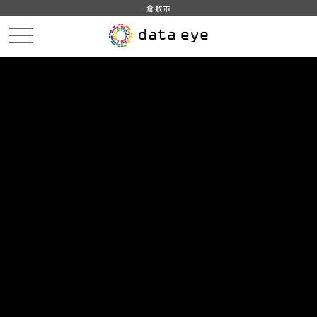
倉敷市
HOME
データカタログ
倉敷市_食品営業許可・届出一覧
倉敷市_食品営業許可・届出一覧_新規_2023年4月
DATA
CATA
データカタログ
データセット名
倉敷市_食品営業許可・届出一覧
リソース名
倉敷市_食品営業許可・届出一
覧_新規_2023年4月
倉敷市内で新規に営業許可を取得した店舗一覧