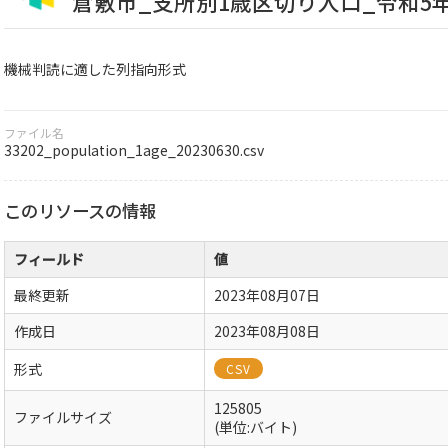
倉敷市_支所別1歳区切り人口_令和5
機械判読に適した列指向形式
ファイル名
33202_population_1age_20230630.csv
このリソースの情報
フィールド
値
最終更新
2023年08月07日
作成日
2023年08月08日
形式
CSV
125805
ファイルサイズ
(単位:バイト)