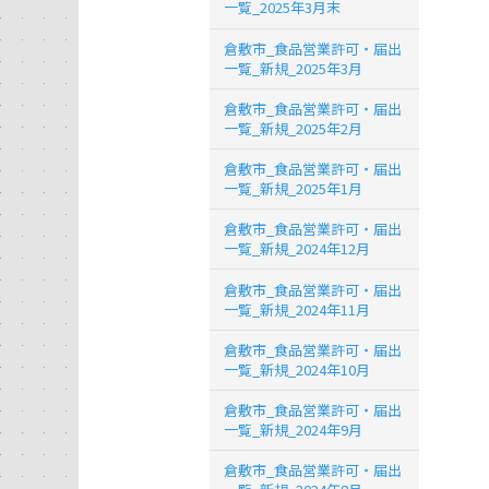
一覧_2025年3月末
倉敷市_食品営業許可・届出
一覧_新規_2025年3月
倉敷市_食品営業許可・届出
一覧_新規_2025年2月
倉敷市_食品営業許可・届出
一覧_新規_2025年1月
倉敷市_食品営業許可・届出
一覧_新規_2024年12月
倉敷市_食品営業許可・届出
一覧_新規_2024年11月
倉敷市_食品営業許可・届出
一覧_新規_2024年10月
倉敷市_食品営業許可・届出
一覧_新規_2024年9月
倉敷市_食品営業許可・届出