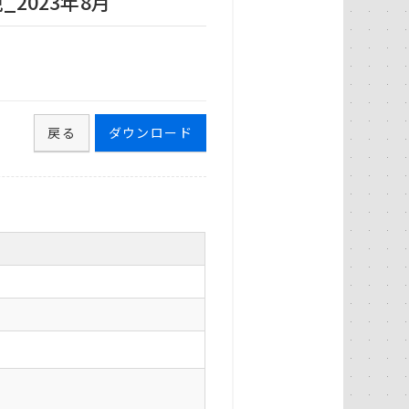
2023年8月
戻る
ダウンロード