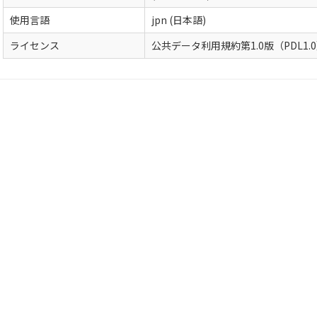
使用言語
jpn (日本語)
ライセンス
公共データ利用規約第1.0版（PDL1.