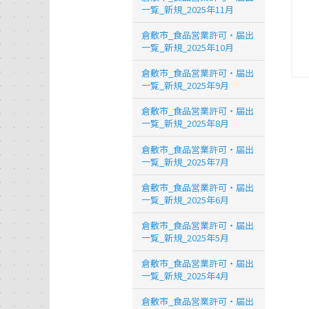
一覧_新規_2025年11月
倉敷市_食品営業許可・届出
一覧_新規_2025年10月
倉敷市_食品営業許可・届出
一覧_新規_2025年9月
倉敷市_食品営業許可・届出
一覧_新規_2025年8月
倉敷市_食品営業許可・届出
一覧_新規_2025年7月
倉敷市_食品営業許可・届出
一覧_新規_2025年6月
倉敷市_食品営業許可・届出
一覧_新規_2025年5月
倉敷市_食品営業許可・届出
一覧_新規_2025年4月
倉敷市_食品営業許可・届出