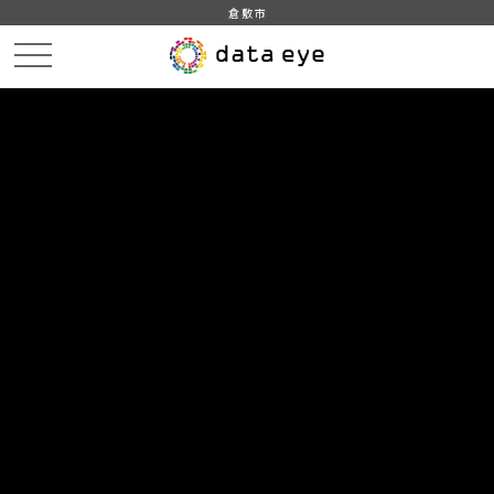
倉敷市
HOME
データカタログ
倉敷市_食品営業許可・届出一覧
倉敷市_食品営業許可・届出一覧_新規_2023年12月
DATA
CATA
データカタログ
データセット名
倉敷市_食品営業許可・届出一覧
リソース名
倉敷市_食品営業許可・届出一
覧_新規_2023年12月
倉敷市内で新規に営業許可を取得した店舗一覧