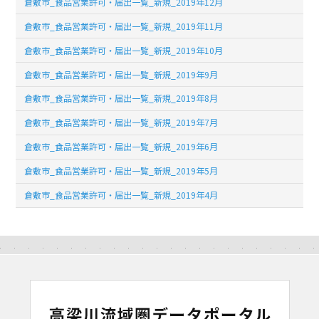
倉敷市_食品営業許可・届出一覧_新規_2019年12月
倉敷市_食品営業許可・届出一覧_新規_2019年11月
倉敷市_食品営業許可・届出一覧_新規_2019年10月
倉敷市_食品営業許可・届出一覧_新規_2019年9月
倉敷市_食品営業許可・届出一覧_新規_2019年8月
倉敷市_食品営業許可・届出一覧_新規_2019年7月
倉敷市_食品営業許可・届出一覧_新規_2019年6月
倉敷市_食品営業許可・届出一覧_新規_2019年5月
倉敷市_食品営業許可・届出一覧_新規_2019年4月