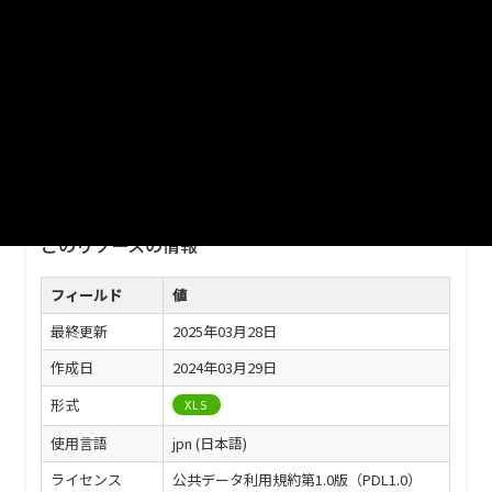
URL
https://www.city.kurashiki.okayama.jp/_res/projects/default_
project/_page_/001/011/278/r4toukei6.xls
※ダウンロードがうまくできない場合は、以下の方法でダウン
ロードしてください。
・URLをコピー、ブラウザのアドレスバーに貼り付けしアクセ
スしてダウンロード
このリソースの情報
フィールド
値
最終更新
2025年03月28日
作成日
2024年03月29日
形式
XLS
使用言語
jpn (日本語)
ライセンス
公共データ利用規約第1.0版（PDL1.0）