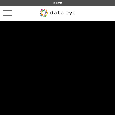
倉敷市
HOME
データカタログ
倉敷市_食品営業許可・届出一覧
倉敷市_食品営業許可・届出一覧_新規_2024年9月
DATA
CATA
データカタログ
データセット名
倉敷市_食品営業許可・届出一覧
リソース名
倉敷市_食品営業許可・届出一
覧_新規_2024年9月
倉敷市内で新規に営業許可を取得した店舗一覧