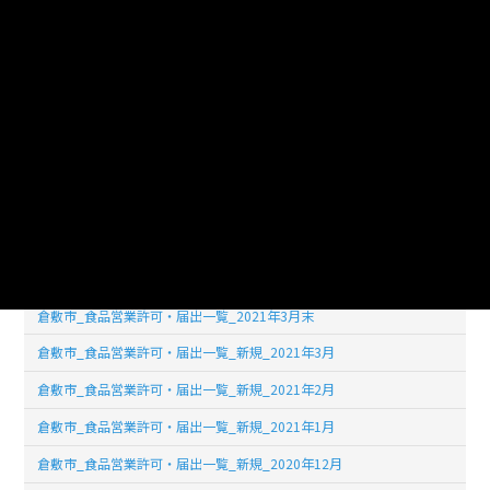
倉敷市_食品営業許可・届出一覧_新規_2021年11月
倉敷市_食品営業許可・届出一覧_新規_2021年10月
倉敷市_食品営業許可・届出一覧_新規_2021年9月
倉敷市_食品営業許可・届出一覧_新規_2021年8月
倉敷市_食品営業許可・届出一覧_新規_2021年7月
倉敷市_食品営業許可・届出一覧_新規_2021年6月
倉敷市_食品営業許可・届出一覧_新規_2021年5月
倉敷市_食品営業許可・届出一覧_新規_2021年4月
倉敷市_食品営業許可・届出一覧_2021年3月末
倉敷市_食品営業許可・届出一覧_新規_2021年3月
倉敷市_食品営業許可・届出一覧_新規_2021年2月
倉敷市_食品営業許可・届出一覧_新規_2021年1月
倉敷市_食品営業許可・届出一覧_新規_2020年12月