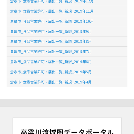
倉敷市_食品営業許可・届出一覧_新規_2019年12月
倉敷市_食品営業許可・届出一覧_新規_2019年11月
倉敷市_食品営業許可・届出一覧_新規_2019年10月
倉敷市_食品営業許可・届出一覧_新規_2019年9月
倉敷市_食品営業許可・届出一覧_新規_2019年8月
倉敷市_食品営業許可・届出一覧_新規_2019年7月
倉敷市_食品営業許可・届出一覧_新規_2019年6月
倉敷市_食品営業許可・届出一覧_新規_2019年5月
倉敷市_食品営業許可・届出一覧_新規_2019年4月