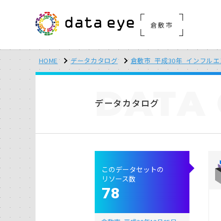
倉敷市
HOME
データカタログ
倉敷市_平成30年_インフル
DATA
データカタログ
このデータセットの
リソース数
78