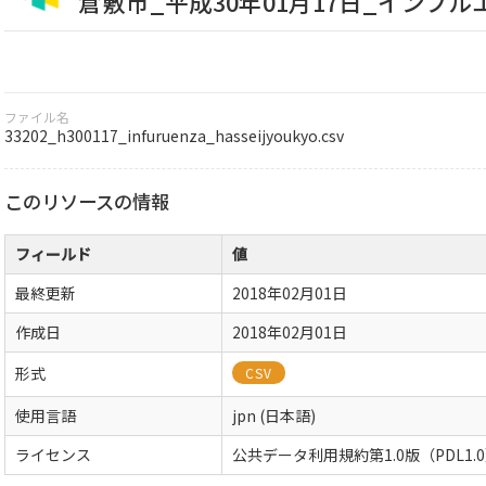
倉敷市_平成30年01月17日_インフ
ファイル名
33202_h300117_infuruenza_hasseijyoukyo.csv
このリソースの情報
フィールド
値
最終更新
2018年02月01日
作成日
2018年02月01日
形式
CSV
使用言語
jpn (日本語)
ライセンス
公共データ利用規約第1.0版（PDL1.