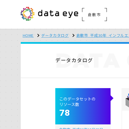
倉敷市
HOME
データカタログ
倉敷市_平成30年_インフル
DATA
データカタログ
このデータセットの
リソース数
78