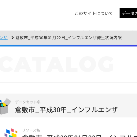
このサイトについて
データ
エンザ
倉敷市_平成30年01月22日_インフルエンザ発生状況内訳
CATALOG
データセット名
倉敷市_平成30年_インフルエンザ
リソース名