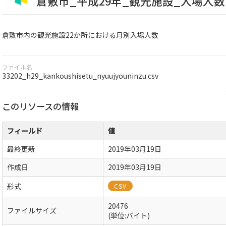
倉敷市_平成29年_観光施設_入場人数
倉敷市内の観光施設22か所における月別入場人数
ファイル名
33202_h29_kankoushisetu_nyuujyouninzu.csv
このリソースの情報
フィールド
値
最終更新
2019年03月19日
作成日
2019年03月19日
形式
CSV
20476
ファイルサイズ
(単位:バイト)