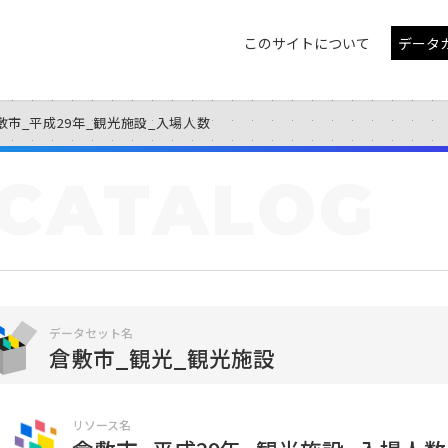
このサイトについて
データ
敷市_平成29年_観光施設_入場人数
CATALOG
データセット名
倉敷市_観光_観光施設
リソース名