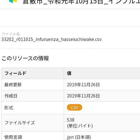
倉敷市_令和元年10月15日_インフ
ファイル名
33202_r011015_infuruenza_hasseiuchiwake.csv
このリソースの情報
フィールド
値
最終更新
2019年11月26日
作成日
2019年11月26日
形式
CSV
538
ファイルサイズ
(単位:バイト)
使用言語
jpn (日本語)