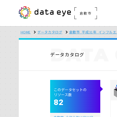
倉敷市
HOME
データカタログ
倉敷市_平成31年_インフル
DATA
データカタログ
このデータセットの
リソース数
82