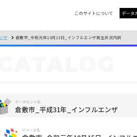
このサイトについて
データ
エンザ
倉敷市_令和元年10月15日_インフルエンザ発生状況内訳
CATALOG
データセット名
倉敷市_平成31年_インフルエンザ
リソース名