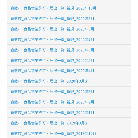
倉敷市_食品営業許可・届出一覧_新規_2020年10月
倉敷市_食品営業許可・届出一覧_新規_2020年9月
倉敷市_食品営業許可・届出一覧_新規_2020年8月
倉敷市_食品営業許可・届出一覧_新規_2020年7月
倉敷市_食品営業許可・届出一覧_新規_2020年6月
倉敷市_食品営業許可・届出一覧_新規_2020年5月
倉敷市_食品営業許可・届出一覧_新規_2020年4月
倉敷市_食品営業許可・届出一覧_2020年3月末
倉敷市_食品営業許可・届出一覧_新規_2020年3月
倉敷市_食品営業許可・届出一覧_新規_2020年2月
倉敷市_食品営業許可・届出一覧_新規_2020年1月
倉敷市_食品営業許可・届出一覧_2019年3月末
倉敷市_食品営業許可・届出一覧_新規_2019年12月