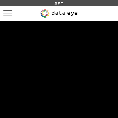
倉敷市
HOME
データカタログ
倉敷市_食品営業許可・届出一覧
倉敷市_食品営業許可・届出一覧_新規_2021年5月
DATA
CATA
データカタログ
データセット名
倉敷市_食品営業許可・届出一覧
リソース名
倉敷市_食品営業許可・届出一
覧_新規_2021年5月
倉敷市内で新規に営業許可を取得した店舗一覧