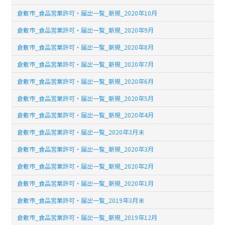
倉敷市_食品営業許可・届出一覧_新規_2020年10月
倉敷市_食品営業許可・届出一覧_新規_2020年9月
倉敷市_食品営業許可・届出一覧_新規_2020年8月
倉敷市_食品営業許可・届出一覧_新規_2020年7月
倉敷市_食品営業許可・届出一覧_新規_2020年6月
倉敷市_食品営業許可・届出一覧_新規_2020年5月
倉敷市_食品営業許可・届出一覧_新規_2020年4月
倉敷市_食品営業許可・届出一覧_2020年3月末
倉敷市_食品営業許可・届出一覧_新規_2020年3月
倉敷市_食品営業許可・届出一覧_新規_2020年2月
倉敷市_食品営業許可・届出一覧_新規_2020年1月
倉敷市_食品営業許可・届出一覧_2019年3月末
倉敷市_食品営業許可・届出一覧_新規_2019年12月