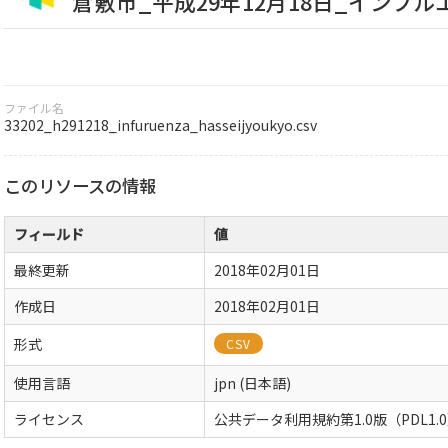
倉敷市_平成29年12月18日_インフ
ファイル名
33202_h291218_infuruenza_hasseijyoukyo.csv
このリソースの情報
フィールド
値
最終更新
2018年02月01日
作成日
2018年02月01日
形式
CSV
使用言語
jpn (日本語)
ライセンス
公共データ利用規約第1.0版（PDL1.