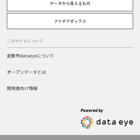
データから見えるもの
アイデアボックス
このサイトについて
倉敷市dataeyeについて
オープンデータとは
開発者向け情報